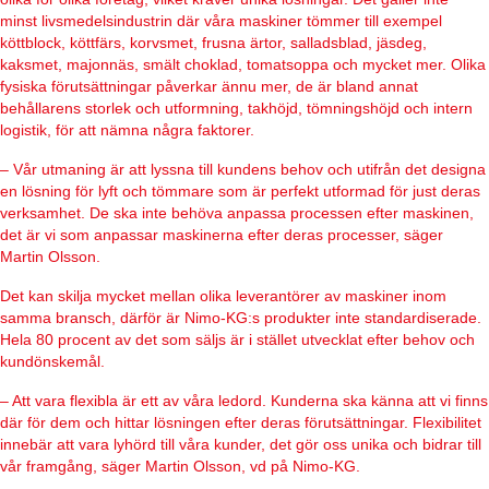
minst livsmedelsindustrin där våra maskiner tömmer till exempel
köttblock, köttfärs, korvsmet, frusna ärtor, salladsblad, jäsdeg,
kaksmet, majonnäs, smält choklad, tomatsoppa och mycket mer. Olika
fysiska förutsättningar påverkar ännu mer, de är bland annat
behållarens storlek och utformning, takhöjd, tömningshöjd och intern
logistik, för att nämna några faktorer.
– Vår utmaning är att lyssna till kundens behov och utifrån det designa
en lösning för lyft och tömmare som är perfekt utformad för just deras
verksamhet. De ska inte behöva anpassa processen efter maskinen,
det är vi som anpassar maskinerna efter deras processer, säger
Martin Olsson.
Det kan skilja mycket mellan olika leverantörer av maskiner inom
samma bransch, därför är Nimo-KG:s produkter inte standardiserade.
Hela 80 procent av det som säljs är i stället utvecklat efter behov och
kundönskemål.
– Att vara flexibla är ett av våra ledord. Kunderna ska känna att vi finns
där för dem och hittar lösningen efter deras förutsättningar. Flexibilitet
innebär att vara lyhörd till våra kunder, det gör oss unika och bidrar till
vår framgång, säger Martin Olsson, vd på Nimo-KG.