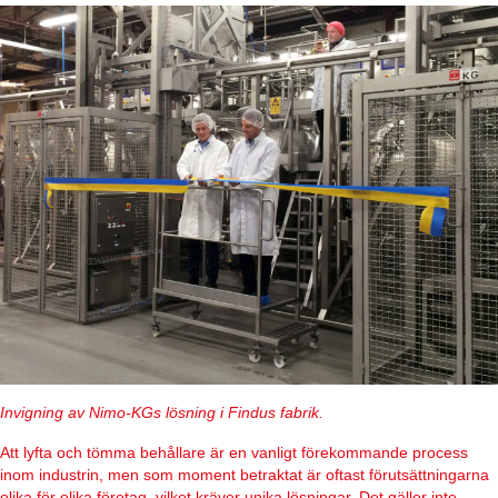
Invigning av Nimo-KGs lösning i Findus fabrik.
Att lyfta och tömma behållare är en vanligt förekommande process
inom industrin, men som moment betraktat är oftast förutsättningarna
olika för olika företag, vilket kräver unika lösningar. Det gäller inte