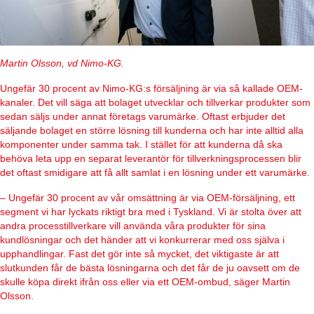
Martin Olsson, vd Nimo-KG.
Ungefär 30 procent av Nimo-KG:s försäljning är via så kallade OEM-
kanaler. Det vill säga att bolaget utvecklar och tillverkar produkter som
sedan säljs under annat företags varumärke. Oftast erbjuder det
säljande bolaget en större lösning till kunderna och har inte alltid alla
komponenter under samma tak. I stället för att kunderna då ska
behöva leta upp en separat leverantör för tillverkningsprocessen blir
det oftast smidigare att få allt samlat i en lösning under ett varumärke.
– Ungefär 30 procent av vår omsättning är via OEM-försäljning, ett
segment vi har lyckats riktigt bra med i Tyskland. Vi är stolta över att
andra processtillverkare vill använda våra produkter för sina
kundlösningar och det händer att vi konkurrerar med oss själva i
upphandlingar. Fast det gör inte så mycket, det viktigaste är att
slutkunden får de bästa lösningarna och det får de ju oavsett om de
skulle köpa direkt ifrån oss eller via ett OEM-ombud, säger Martin
Olsson.