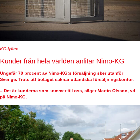
KG-lyften.
Kunder från hela världen anlitar Nimo-KG
Ungefär 70 procent av Nimo-KG:s försäljning sker utanför
Sverige. Trots att bolaget saknar utländska försäljningskontor.
– Det är kunderna som kommer till oss, säger Martin Olsson, vd
på Nimo-KG.