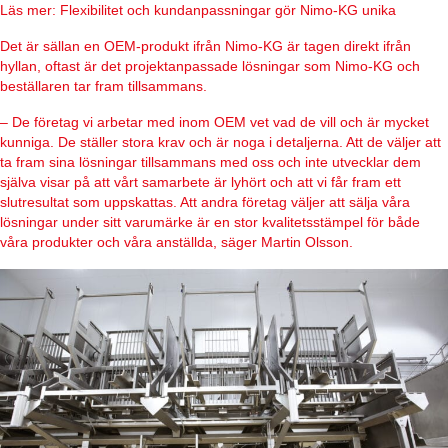
Läs mer: Flexibilitet och kundanpassningar gör Nimo-KG unika
Det är sällan en OEM-produkt ifrån Nimo-KG är tagen direkt ifrån
hyllan, oftast är det projektanpassade lösningar som Nimo-KG och
beställaren tar fram tillsammans.
– De företag vi arbetar med inom OEM vet vad de vill och är mycket
kunniga. De ställer stora krav och är noga i detaljerna. Att de väljer att
ta fram sina lösningar tillsammans med oss och inte utvecklar dem
själva visar på att vårt samarbete är lyhört och att vi får fram ett
slutresultat som uppskattas. Att andra företag väljer att sälja våra
lösningar under sitt varumärke är en stor kvalitetsstämpel för både
våra produkter och våra anställda, säger Martin Olsson.