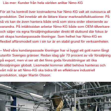
Läs mer: Kunder från hela världen anlitar Nimo-KG
För att ha kontroll över kostnaderna har Nimo-KG valt att outsourca all
produktion. Det innebär att de lättare klarar marknadsfluktuationer. På
så vis kan de även hantera både små som stora order oberoende av
varandra. På intäktssidan arbetar Nimo-KG både som OEM-tillverkare
och säljer via egna försäljningskanaler direkt till slutkund där fokus är
att skapa kundanpassade lösningar. Som helhet har Nimo-KG en
flexibel affärsmodell som i sin tur är en stabil grund för verksamheten.
– Med våra kundanpassade lösningar har vi byggt ett gott namn långt
utanför Sveriges gränser. Redan idag går 70 procent av vår försäljning
på export, men vi ser att det finns goda förutsättningar att öka
försäljningen globalt. Livsmedel kommer alltid behöva hanteras och
vårt mål är att Nimo-KG ska bidra till en effektivare industriell
produktion, säger Martin Olsson.