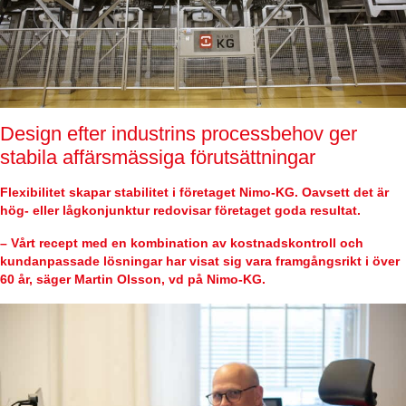
Design efter industrins processbehov ger
stabila affärsmässiga förutsättningar
Flexibilitet skapar stabilitet i företaget Nimo-KG. Oavsett det är
hög- eller lågkonjunktur redovisar företaget goda resultat.
– Vårt recept med en kombination av kostnadskontroll och
kundanpassade lösningar har visat sig vara framgångsrikt i över
60 år, säger Martin Olsson, vd på Nimo-KG.