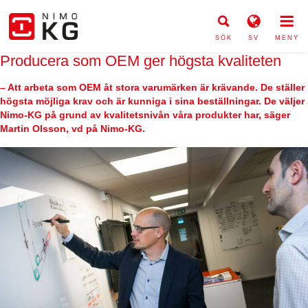
SÖK
SV
MENY
Producera som OEM ger högsta kvaliteten
– Att arbeta som OEM åt stora varumärken är krävande. De ställer
högsta möjliga krav och är kunniga i sina beställningar. De väljer
Nimo-KG på grund av kvalitetsnivån våra produkter har, säger
Martin Olsson, vd på Nimo-KG.