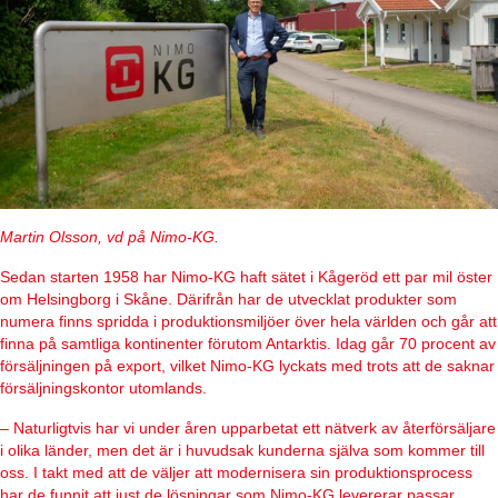
Martin Olsson, vd på Nimo-KG.
Sedan starten 1958 har Nimo-KG haft sätet i Kågeröd ett par mil öster
om Helsingborg i Skåne. Därifrån har de utvecklat produkter som
numera finns spridda i produktionsmiljöer över hela världen och går att
finna på samtliga kontinenter förutom Antarktis. Idag går 70 procent av
försäljningen på export, vilket Nimo-KG lyckats med trots att de saknar
försäljningskontor utomlands.
– Naturligtvis har vi under åren upparbetat ett nätverk av återförsäljare
i olika länder, men det är i huvudsak kunderna själva som kommer till
oss. I takt med att de väljer att modernisera sin produktionsprocess
har de funnit att just de lösningar som Nimo-KG levererar passar