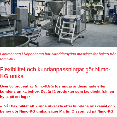
Lantmännen i Köpenhamn har skräddarsydda maskiner för bakeri
från
Nimo-KG
.
Flexibilitet och kundanpassningar gör Nimo-
KG unika
Över 80 procent av Nimo-KG:s lösningar är designade efter
kundens unika behov. Det är få produkter som tas direkt från en
hylla på ett lager.
– Vår flexibilitet att kunna utveckla efter kundens önskemål och
behov gör Nimo-KG unika, säger Martin Olsson, vd på Nimo-KG.