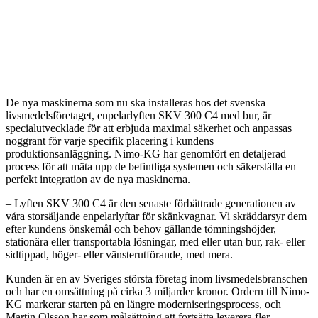
De nya maskinerna som nu ska installeras hos det svenska
livsmedelsföretaget, enpelarlyften SKV 300 C4 med bur, är
specialutvecklade för att erbjuda maximal säkerhet och anpassas
noggrant för varje specifik placering i kundens
produktionsanläggning. Nimo-KG har genomfört en detaljerad
process för att mäta upp de befintliga systemen och säkerställa en
perfekt integration av de nya maskinerna.
– Lyften SKV 300 C4 är den senaste förbättrade generationen av
våra storsäljande enpelarlyftar för skänkvagnar. Vi skräddarsyr dem
efter kundens önskemål och behov gällande tömningshöjder,
stationära eller transportabla lösningar, med eller utan bur, rak- eller
sidtippad, höger- eller vänsterutförande, med mera.
Kunden är en av Sveriges största företag inom livsmedelsbranschen
och har en omsättning på cirka 3 miljarder kronor. Ordern till Nimo-
KG markerar starten på en längre moderniseringsprocess, och
Martin Olsson har som målsättning att fortsätta leverera fler