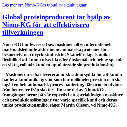
Läs mer om Nimo-KG:s utbud av skänkvagnar
Global proteinproducent tar hjälp av
Nimo-KG för att effektivisera
tillverkningen
Nimo-KG har levererat sex maskiner till en internationell
marknadsledande aktör inom animaliska proteiner för
livsmedels- och dryckesindustrin. Skåneföretagets unika
f
lexibilitet att kunna utveckla efter önskemål och behov
spelade
en viktig roll när kunden uppdaterade sin produktionslinje.
– Maskinerna vi har levererat är skräddarsydda för att kunna
hantera kundunika grytor som har millimeterpression och ska
ingå i en helt automatisk processhantering, där protein utvinns
från benrester från slakteri. En stor del av Nimo-KG:s
framgångar beror på vår expertis i att specialdesigna maskiner
och produktionslösningar var varje specifik kund och deras
unika produktionsmiljö, säger Martin Olsson, vd Nimo-KG.