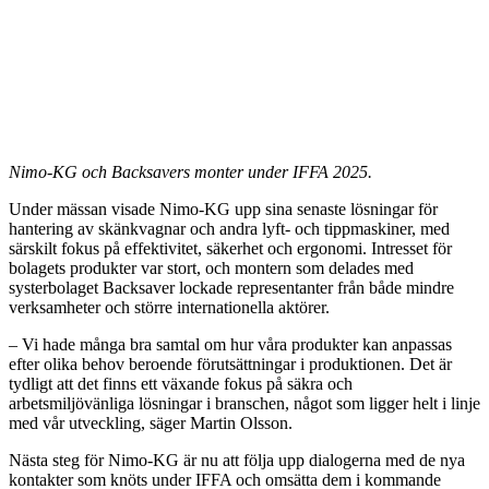
Nimo-KG och Backsavers monter under IFFA 2025.
Under mässan visade Nimo-KG upp sina senaste lösningar för
hantering av skänkvagnar och andra lyft- och tippmaskiner, med
särskilt fokus på effektivitet, säkerhet och ergonomi. Intresset för
bolagets produkter var stort, och montern som delades med
systerbolaget Backsaver lockade representanter från både mindre
verksamheter och större internationella aktörer.
– Vi hade många bra samtal om hur våra produkter kan anpassas
efter olika behov beroende förutsättningar i produktionen. Det är
tydligt att det finns ett växande fokus på säkra och
arbetsmiljövänliga lösningar i branschen, något som ligger helt i linje
med vår utveckling, säger Martin Olsson.
Nästa steg för Nimo-KG är nu att följa upp dialogerna med de nya
kontakter som knöts under IFFA och omsätta dem i kommande