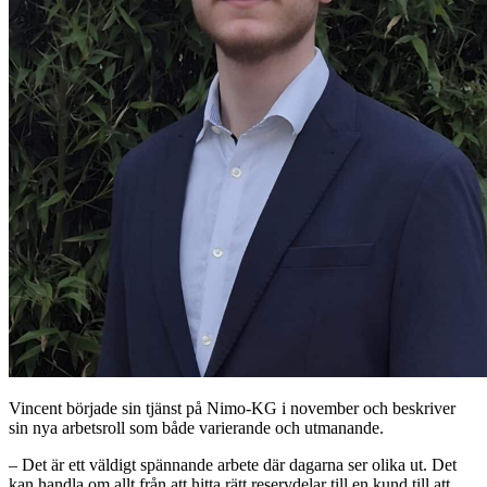
Vincent började sin tjänst på Nimo-KG i november och beskriver
sin nya arbetsroll som både varierande och utmanande.
– Det är ett väldigt spännande arbete där dagarna ser olika ut. Det
kan handla om allt från att hitta rätt reservdelar till en kund till att