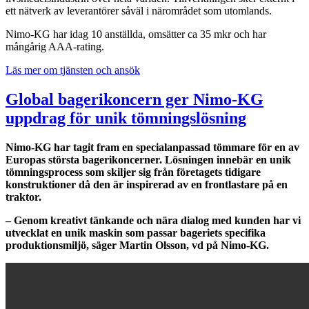
ett nätverk av leverantörer såväl i närområdet som utomlands.
Nimo-KG har idag 10 anställda, omsätter ca 35 mkr och har
mångårig AAA-rating.
Läs mer om tjänsten och ansök
Global bagerikoncern ger Nimo-KG
uppdrag för unik tömningslösning
Nimo-KG har tagit fram en specialanpassad tömmare för en av
Europas största bagerikoncerner. Lösningen innebär en unik
tömningsprocess som skiljer sig från företagets tidigare
konstruktioner då den är inspirerad av en frontlastare på en
traktor.
– Genom kreativt tänkande och nära dialog med kunden har vi
utvecklat en unik maskin som passar bageriets specifika
produktionsmiljö, säger Martin Olsson, vd på Nimo-KG.