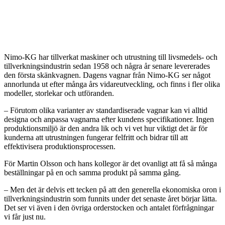
Nimo-KG har tillverkat maskiner och utrustning till livsmedels- och
tillverkningsindustrin sedan 1958 och några år senare levererades
den första skänkvagnen. Dagens vagnar från Nimo-KG ser något
annorlunda ut efter många års vidareutveckling, och finns i fler olika
modeller, storlekar och utföranden.
– Förutom olika varianter av standardiserade vagnar kan vi alltid
designa och anpassa vagnarna efter kundens specifikationer. Ingen
produktionsmiljö är den andra lik och vi vet hur viktigt det är för
kunderna att utrustningen fungerar felfritt och bidrar till att
effektivisera produktionsprocessen.
För Martin Olsson och hans kollegor är det ovanligt att få så många
beställningar på en och samma produkt på samma gång.
– Men det är delvis ett tecken på att den generella ekonomiska oron i
tillverkningsindustrin som funnits under det senaste året börjar lätta.
Det ser vi även i den övriga orderstocken och antalet förfrågningar
vi får just nu.