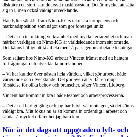
diskutera ett stort, skräddarsytt maskinsystem. Det är mycket att sätta
sig in i, men också väldigt utvecklande.
Han lyfter särskilt fram Nimo-KG:s tekniska kompetens och
marknadsposition som något som gör företaget unikt.
– Det är en tekniktung verksamhet med mycket erfarenhet och man
märker verkligen att Nimo-KG är världsledande inom sitt område.
Det känns häftigt att få arbeta med så pass genomarbetade lösningar.
Som säljare hos Nimo-KG arbetar Vincent främst med att hantera
förfrågningar och utveckla kundrelationer.
– Vi har kunder över nästan hela världen, vilket gör arbetet både
varierande och utvecklande. Det gör även att vi får en djup
förståelse för olika behov och branscher, säger Vincent Lidberg.
Vincent har kommit in bra i både teamet och arbetsprocesserna.
– Det är ett härligt gäng och jag har blivit väl mottagen, så det känns
väldigt bra. Mitt fokus nu är att komma in ordentligt i arbetet och
samla så mycket erfarenhet jag bara kan.
När är det dags att uppgradera lyft- och