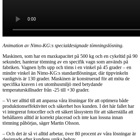
Animation av Nimo-KG:s specialdesignade tömningslösning.
Maskinen, som har en maxkapacitet på 500 kg och en cykeltid på 90
sekunder, hanterar tömning av en specifik vagn som används på
fabriken. Vagnen lyfts upp och töms i en vinkel på 45 grader – en
mindre vinkel än Nimo-KG:s standardlösningar, där tippvinkeln
vanligtvis är 130 grader. Maskinen är konstruerad för att möta de
specifika kraven i en utomhusmiljö med betydande
temperaturskillnader från -25 till +30 grader.
– Vi ser alltid till att anpassa våra lösningar för att optimera både
produktionseffektivitet och säkerhet hos kunden. I det här fallet har
vi integrerat fotoceller och ett säkert låssystem för att säkerställa att
behållaren alltid är korrekt placerad och inte kan lossna innan
tömning påbörjas, säger Martin Olsson.
– Och det är så vi alltid arbetar, över 80 procent av våra lösningar är
designade efter kundens unika behov.