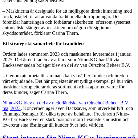
säkerställa en hög säkerhetsnivå.
– Maskinerna är designade för att möjliggöra direkt inmatning med
truck, istället för att använda traditionella dörröppningar. Det
förenklar hanteringen och förbättrar säkerheten, eftersom systemet
automatiskt stänger av maskinen om någon rör sig inom
skyddsområdet, förklarar Carina Thern.
Ett strategiskt samarbete för framtiden
Ordern lades sommaren 2023 och maskinerna levererades i januari
2025. Det är en i raden av affärer som Nimo-KG har fått via
Backsaver sedan bolaget blev en del av van Oirschot Beheer B.V.
– Genom att arbeta tillsammans kan vi nå fler kunder och bredda
vårt erbjudande. Det här projektet är ett tydligt exempel på hur våra
maskiner kompletterar deras sortiment och skapar mervärde för
deras kunder, säger Carina Thern.
Nimo-KG blev en del av nederländska van Oirschot Beheer B.V. i
maj 2023
. Koncernen äger även Backsaver, som utvecklar lyft- och
tömningslösningar för olika typer av behållare. Precis som Nimo-
KG har Backsaver en stark position inom livsmedelsindustrin och
levererar sina lösningar till kunder över hela världen.