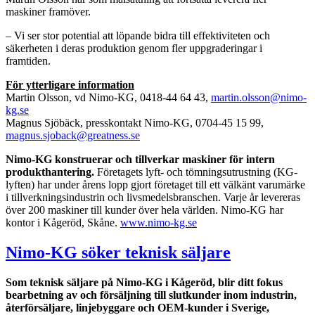
maskiner framöver.
– Vi ser stor potential att löpande bidra till effektiviteten och
säkerheten i deras produktion genom fler uppgraderingar i
framtiden.
För ytterligare information
Martin Olsson, vd Nimo-KG, 0418-44 64 43,
martin.olsson@nimo-
kg.se
Magnus Sjöbäck, presskontakt Nimo-KG, 0704-45 15 99,
magnus.sjoback@greatness.se
Nimo-KG konstruerar och tillverkar maskiner för intern
produkthantering.
Företagets lyft- och tömningsutrustning (KG-
lyften) har under årens lopp gjort företaget till ett välkänt varumärke
i tillverkningsindustrin och livsmedelsbranschen. Varje år levereras
över 200 maskiner till kunder över hela världen. Nimo-KG har
kontor i Kågeröd, Skåne.
www.nimo-kg.se
Nimo-KG söker teknisk säljare
Som teknisk säljare på Nimo-KG i Kågeröd, blir ditt fokus
bearbetning av och försäljning till slutkunder inom industrin,
återförsäljare, linjebyggare och OEM-kunder i Sverige,