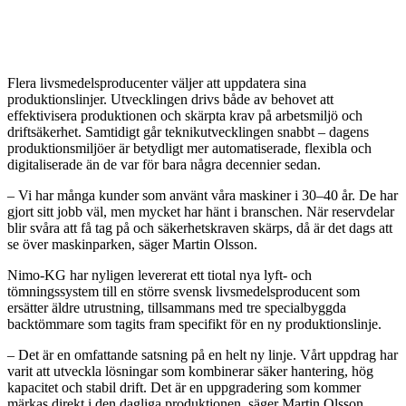
Flera livsmedelsproducenter väljer att uppdatera sina
produktionslinjer. Utvecklingen drivs både av behovet att
effektivisera produktionen och skärpta krav på arbetsmiljö och
driftsäkerhet. Samtidigt går teknikutvecklingen snabbt – dagens
produktionsmiljöer är betydligt mer automatiserade, flexibla och
digitaliserade än de var för bara några decennier sedan.
– Vi har många kunder som använt våra maskiner i 30–40 år. De har
gjort sitt jobb väl, men mycket har hänt i branschen. När reservdelar
blir svåra att få tag på och säkerhetskraven skärps, då är det dags att
se över maskinparken, säger Martin Olsson.
Nimo-KG har nyligen levererat ett tiotal nya lyft- och
tömningssystem till en större svensk livsmedelsproducent som
ersätter äldre utrustning, tillsammans med tre specialbyggda
backtömmare som tagits fram specifikt för en ny produktionslinje.
– Det är en omfattande satsning på en helt ny linje. Vårt uppdrag har
varit att utveckla lösningar som kombinerar säker hantering, hög
kapacitet och stabil drift. Det är en uppgradering som kommer
märkas direkt i den dagliga produktionen, säger Martin Olsson.