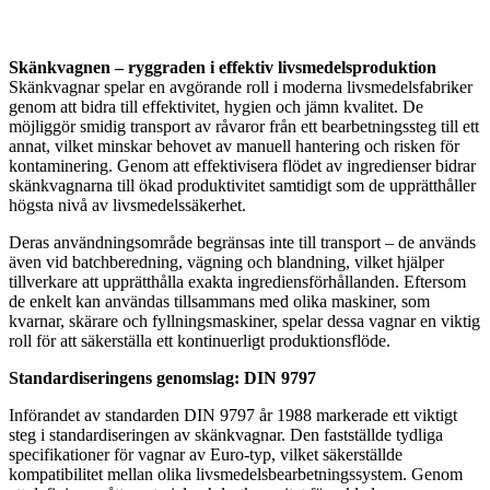
Skänkvagnen – ryggraden i effektiv livsmedelsproduktion
Skänkvagnar spelar en avgörande roll i moderna livsmedelsfabriker
genom att bidra till effektivitet, hygien och jämn kvalitet. De
möjliggör smidig transport av råvaror från ett bearbetningssteg till ett
annat, vilket minskar behovet av manuell hantering och risken för
kontaminering. Genom att effektivisera flödet av ingredienser bidrar
skänkvagnarna till ökad produktivitet samtidigt som de upprätthåller
högsta nivå av livsmedelssäkerhet.
Deras användningsområde begränsas inte till transport – de används
även vid batchberedning, vägning och blandning, vilket hjälper
tillverkare att upprätthålla exakta ingrediensförhållanden. Eftersom
de enkelt kan användas tillsammans med olika maskiner, som
kvarnar, skärare och fyllningsmaskiner, spelar dessa vagnar en viktig
roll för att säkerställa ett kontinuerligt produktionsflöde.
Standardiseringens genomslag: DIN 9797
Införandet av standarden DIN 9797 år 1988 markerade ett viktigt
steg i standardiseringen av skänkvagnar. Den fastställde tydliga
specifikationer för vagnar av Euro-typ, vilket säkerställde
kompatibilitet mellan olika livsmedelsbearbetningssystem. Genom