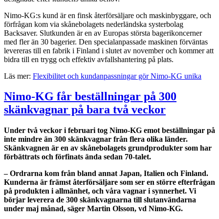
Nimo-KG:s kund är en finsk återförsäljare och maskinbyggare, och
förfrågan kom via skånebolagets nederländska systerbolag
Backsaver. Slutkunden är en av Europas största bagerikoncerner
med fler än 30 bagerier. Den specialanpassade maskinen förväntas
levereras till en fabrik i Finland i slutet av november och kommer att
bidra till en trygg och effektiv avfallshantering på plats.
Läs mer:
Flexibilitet och kundanpassningar gör Nimo-KG unika
Nimo-KG får beställningar på 300
skänkvagnar på bara två veckor
Under två veckor i februari tog Nimo-KG emot beställningar på
inte mindre än 300 skänkvagnar från flera olika länder.
Skänkvagnen är en av skånebolagets grundprodukter som har
förbättrats och förfinats ända sedan 70-talet.
– Ordrarna kom från bland annat Japan, Italien och Finland.
Kunderna är främst återförsäljare som ser en större efterfrågan
på produkten i allmänhet, och våra vagnar i synnerhet. Vi
börjar leverera de 300 skänkvagnarna till slutanvändarna
under maj månad, säger Martin Olsson, vd Nimo-KG.