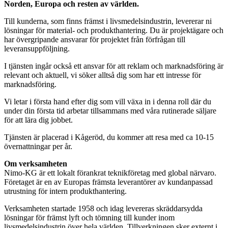
Norden, Europa och resten av världen.
Till kunderna, som finns främst i livsmedelsindustrin, levererar ni
lösningar för material- och produkthantering. Du är projektägare och
har övergripande ansvarar för projektet från förfrågan till
leveransuppföljning.
I tjänsten ingår också ett ansvar för att reklam och marknadsföring är
relevant och aktuell, vi söker alltså dig som har ett intresse för
marknadsföring.
Vi letar i första hand efter dig som vill växa in i denna roll där du
under din första tid arbetar tillsammans med våra rutinerade säljare
för att lära dig jobbet.
Tjänsten är placerad i Kågeröd, du kommer att resa med ca 10-15
övernattningar per år.
Om verksamheten
Nimo-KG är ett lokalt förankrat teknikföretag med global närvaro.
Företaget är en av Europas främsta leverantörer av kundanpassad
utrustning för intern produkthantering.
Verksamheten startade 1958 och idag levereras skräddarsydda
lösningar för främst lyft och tömning till kunder inom
livsmedelsindustrin över hela världen. Tillverkningen sker externt i