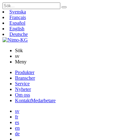
Sök
efter:
Svenska
Français
Español
English
Deutsche
Sök
sv
Meny
Gå
Produkter
vidare
Branscher
till
Service
innehåll
Nyheter
Om oss
Kontakt
Medarbetare
sv
fr
es
en
de