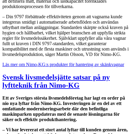
att definiera mått, material och lastkapacitet förenklades
produktionsprocessen för tillverkarna.
– Din 9797 förbättrade effektiviteten genom att vagnarna kunde
integreras smidigt i automatiserade arbetsflöden och användas
utbytbart mellan anläggningar. Standarden skärpte också kraven på
hygien och hållbarhet, vilket hjälper branschen att uppfylla strikta
regler för livsmedelssäkerhet. Självklart uppfyller alla våra vagnar
fullt ut kraven i DIN 9797-standarden, vilket garanterar
kompatibilitet med de flesta maskiner och utrustning som används i
livsmedelsproduktion, säger Martin Olsson, VD för Nimo-KG.
Läs mer om Nimo-KG:s produkter för hantering av skänkvagnar
Svensk livsmedelsjätte satsar på ny
lyftteknik från Nimo-KG
Ett av Sveriges största livsmedelsföretag har lagt en order på
nio nya lyftar från Nimo-KG. Investeringen är en del av ett
omfattande moderniseringsarbete där den befintliga
maskinparken uppdateras med de senaste lösningarna för
säker och effektiv produkthantering.
– Vi har levererat ett stort antal lyftar till kunden genom åren,