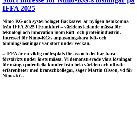
Stort intresse för Nimo-KG:s lösningar på
IFFA 2025
Nimo-KG och systerbolaget Backsaver är nyligen hemkomna
från IFFA 2025 i Frankfurt – världens ledande mässa för
teknologi och innovation inom kött- och proteinindustrin.
Intresset för Nimo-KG:s anpassningsbara lyft- och
tömningslösningar var stort under veckan.
– IFFA är en viktig mötesplats för oss och det har bara
förstärkts under årets mässa. Vi demonstrerade våra lösningar
för många potentiella kunder från hela världen och utbytte
erfarenheter med branschkollegor, säger Martin Olsson, vd för
Nimo-KG.