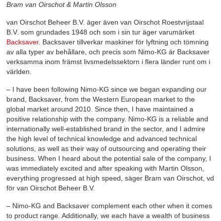
Bram van Oirschot & Martin Olsson
van Oirschot Beheer B.V. äger även van Oirschot Roestvrijstaal
B.V. som grundades 1948 och som i sin tur äger varumärket
Backsaver
. Backsaver tillverkar maskiner för lyftning och tömning
av alla typer av behållare, och precis som Nimo-KG är Backsaver
verksamma inom främst livsmedelssektorn i flera länder runt om i
världen.
– I have been following Nimo-KG since we began expanding our
brand, Backsaver, from the Western European market to the
global market around 2010. Since then, I have maintained a
positive relationship with the company. Nimo-KG is a reliable and
internationally well-established brand in the sector, and I admire
the high level of technical knowledge and advanced technical
solutions, as well as their way of outsourcing and operating their
business. When I heard about the potential sale of the company, I
was immediately excited and after speaking with Martin Olsson,
everything progressed at high speed, säger Bram van Oirschot, vd
för van Oirschot Beheer B.V.
– Nimo-KG and Backsaver complement each other when it comes
to product range. Additionally, we each have a wealth of business