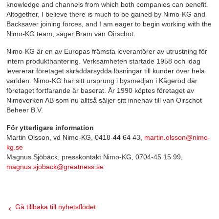
knowledge and channels from which both companies can benefit.
Altogether, I believe there is much to be gained by Nimo-KG and
Backsaver joining forces, and I am eager to begin working with the
Nimo-KG team, säger Bram van Oirschot.
Nimo-KG är en av Europas främsta leverantörer av utrustning för
intern produkthantering. Verksamheten startade 1958 och idag
levererar företaget skräddarsydda lösningar till kunder över hela
världen. Nimo-KG har sitt ursprung i bysmedjan i Kågeröd där
företaget fortfarande är baserat. År 1990 köptes företaget av
Nimoverken AB som nu alltså säljer sitt innehav till van Oirschot
Beheer B.V.
För ytterligare information
Martin Olsson, vd Nimo-KG, 0418-44 64 43,
martin.olsson@nimo-
kg.se
Magnus Sjöbäck, presskontakt Nimo-KG, 0704-45 15 99,
magnus.sjoback@greatness.se
Gå tillbaka till nyhetsflödet