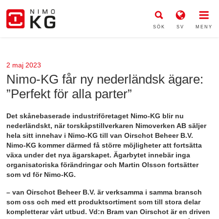
SÖK
SV
MENY
2 maj 2023
Nimo-KG får ny nederländsk ägare:
”Perfekt för alla parter”
Det skånebaserade industriföretaget Nimo-KG blir nu
nederländskt, när torskåpstillverkaren Nimoverken AB säljer
hela sitt innehav i Nimo-KG till van Oirschot Beheer B.V.
Nimo-KG kommer därmed få större möjligheter att fortsätta
växa under det nya ägarskapet. Ägarbytet innebär inga
organisatoriska förändringar och Martin Olsson fortsätter
som vd för Nimo-KG.
– van Oirschot Beheer B.V. är verksamma i samma bransch
som oss och med ett produktsortiment som till stora delar
kompletterar vårt utbud. Vd:n Bram van Oirschot är en driven