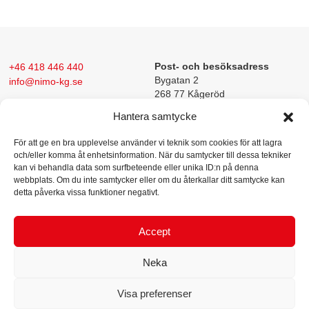
+46 418 446 440
Post- och besöksadress
Bygatan 2
info@nimo-kg.se
268 77 Kågeröd
Hantera samtycke
För att ge en bra upplevelse använder vi teknik som cookies för att lagra
och/eller komma åt enhetsinformation. När du samtycker till dessa tekniker
kan vi behandla data som surfbeteende eller unika ID:n på denna
webbplats. Om du inte samtycker eller om du återkallar ditt samtycke kan
detta påverka vissa funktioner negativt.
Nimo-KG konstruerar och tillverkar maskiner för intern
produkthantering.
Företagets lyft- och tömningsutrustning (KG-lyften)
Accept
har under årens lopp gjort företaget till ett välkänt varumärke i
tillverkningsindustrin och livsmedelsbranschen. Varje år levereras över
Neka
200 maskiner till kunder över hela världen.
Visa preferenser
Hem
Produkter
Branscher
Service
Om oss
Nyheter
Kontakt