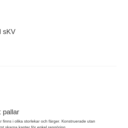
ll sKV
 pallar
r finns i olika storlekar och färger. Konstruerade utan
mt skarpa kanter för enkel rengöring.