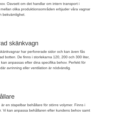
hov. Oavsett om det handlar om intern transport i
r mellan olika produktionsområden erbjuder våra vagnar
ch bekvämlighet.
rad skänkvagn
skänkvagnar har perforerade sidor och kan även fås
d botten. De finns i storlekarna 120, 200 och 300 liter,
 kan anpassas efter dina specifika behov. Perfekt för
 där avrinning eller ventilation är nödvändig.
ållare
 är en stapelbar behållare för större volymer. Finns i
ar. Vi kan anpassa behållaren efter kundens behov samt