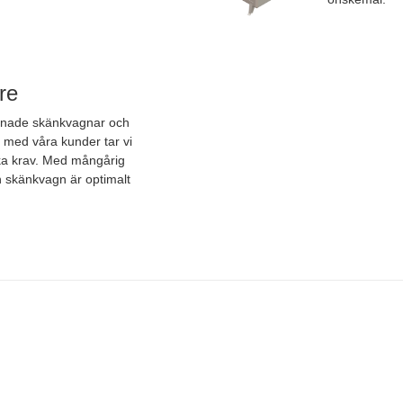
re
ignade skänkvagnar och
s med våra kunder tar vi
ka krav. Med mångårig
in skänkvagn är optimalt