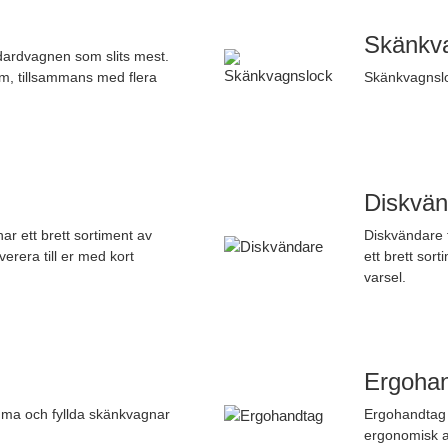
Skänkv
dardvagnen som slits mest.
em, tillsammans med flera
Skänkvagnsloc
Diskvän
har ett brett sortiment av
Diskvändare f
verera till er med kort
ett brett sor
varsel.
Ergoha
omma och fyllda skänkvagnar
Ergohandtag 
ergonomisk 