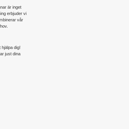
nar är inget
ng erbjuder vi
ombinerar vår
ehov.
 hjälpa dig!
ar just dina