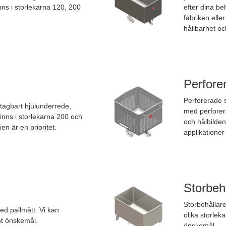
ns i storlekarna 120, 200
efter dina be
fabriken elle
hållbarhet o
Perfore
Perforerade 
tagbart hjulunderrede,
med perforera
Finns i storlekarna 200 och
och hålbilden
ien är en prioritet.
applikationer
Storbeh
Storbehållare
ed pallmått. Vi kan
olika storlek
t önskemål.
önskemål.