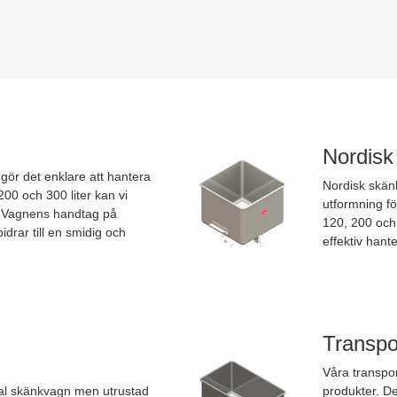
Nordisk
gör det enklare att hantera
Nordisk skänk
200 och 300 liter kan vi
utformning fö
. Vagnens handtag på
120, 200 och 
drar till en smidig och
effektiv hant
Transpo
Våra transpor
al skänkvagn men utrustad
produkter. De