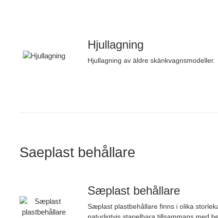
Hjullagning
Hjullagning av äldre skänkvagnsmodeller.
Saeplast behållare
Sæplast behållare
Sæplast plastbehållare finns i olika storlek
naturligtvis stapelbara tillsammans med be