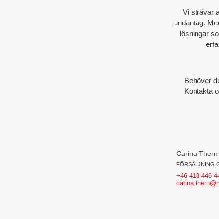
Vi strävar 
undantag. Med
lösningar so
erfa
Behöver du 
Kontakta os
Carina Thern
FÖRSÄLJNING 
+46 418 446 4
carina.thern@