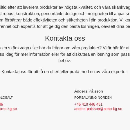
alltid efter att leverera produkter av högsta kvalitet, och våra skänkvag
 robust konstruktion, genomtänkt design och möjligheten till anpassni
m förbättrar både effektiviteten och säkerheten i din produktion. Vi k
renhet och expertis för att ge dig den bästa lösningen, oavsett dina b
Kontakta oss
en skänkvagn eller har du frågor om våra produkter? Vi är här för att
s idag för mer information eller för att diskutera en lösning som pass
behov.
Kontakta oss för att få en offert eller prata med en av våra experter.
Anders Pålsson
GLOBALT
FÖRSÄLJNING NORDEN
46
+46 418 446 451
nimo-kg.se
anders.palsson@nimo-kg.se