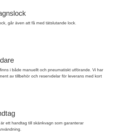
agnslock
k, går även att få med tätslutande lock.
dare
inns i både manuellt och pneumatiskt utförande. Vi har
timent av tillbehör och reservdelar för leverans med kort
ndtag
är ett handtag till skänkvagn som garanterar
användning.