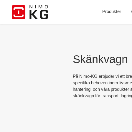
Gå
Produkter
vidare
till
innehåll
Skänkvagn
På
Nimo
-KG erbjuder vi ett br
specifika behoven inom livsmed
hantering, och våra produkter 
skänkvagn för transport, lagring