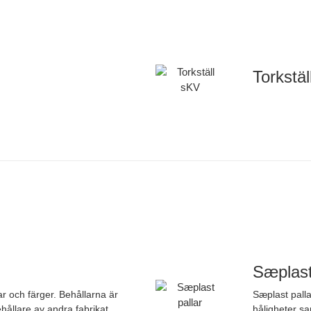
Torkstä
Sæplast
ar och färger. Behållarna är
Sæplast palla
hållare av andra fabrikat.
håligheter sa