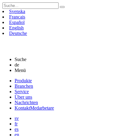
Suchen
nach:
Svenska
Français
Español
English
Deutsche
Suche
de
Menü
Skip
Produkte
to
Branchen
content
Service
Über uns
Nachrichten
Kontakt
Medarbetare
sv
fr
es
en