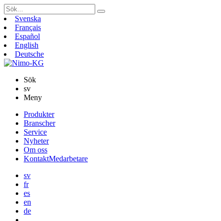
Sök
efter:
Svenska
Français
Español
English
Deutsche
Sök
sv
Meny
Gå
Produkter
vidare
Branscher
till
Service
innehåll
Nyheter
Om oss
Kontakt
Medarbetare
sv
fr
es
en
de