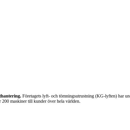
thantering.
Företagets lyft- och tömningsutrustning (KG-lyften) har unde
r 200 maskiner till kunder över hela världen.