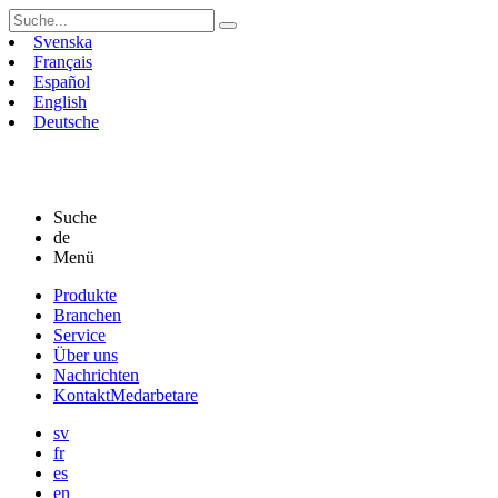
Suchen
nach:
Svenska
Français
Español
English
Deutsche
Suche
de
Menü
Skip
Produkte
to
Branchen
content
Service
Über uns
Nachrichten
Kontakt
Medarbetare
sv
fr
es
en