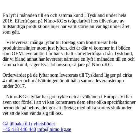
En lyft i månaden till en och samma kund i Tyskland under hela
2016. Efterfrågan på Nimo-KG:s tvåpelarlyft hos tillverkare av
fullständiga produktionslinjer har varit större än vanligt under året
som gått.
– Vi levererar många lyftar till företag som konstruerar hela
produktionslinjer utom just lyften, det är där vi kommer in i bilden
som OEM-leverantör. I år har vi haft stor efterfrågan från Tyskland,
där vi bland annat har levererat närmare en lyft i månaden till en och
samma kund, säger Eva Johansson, säljare på Nimo-KG.
Ordervärdet på de lyftar som levererats till Tyskland ligger på cirka
4 miljoner och målsättningen är att hålla samma leveranstempo
under 2017.
– Nimo-KG:s lyftar har gott rykte och är välkända i Europa. Vi har
även stor fördel i att vi kan konstruera dem efter olika specifikationer
beroende på behov, det gör att företag med olika sorters slutkunder
vet att de kan vända sig till oss.
Gå tillbaka till nyhetsflödet
+46 418 446 440
info@nimo-kg.se