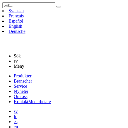
Sök
efter:
Svenska
Français
Español
English
Deutsche
Sök
sv
Meny
Gå
Produkter
vidare
Branscher
till
Service
innehåll
Nyheter
Om oss
Kontakt
Medarbetare
sv
fr
es
en