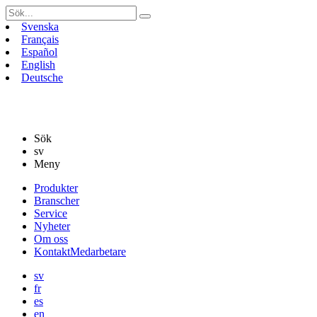
Sök
efter:
Svenska
Français
Español
English
Deutsche
Sök
sv
Meny
Gå
Produkter
vidare
Branscher
till
Service
innehåll
Nyheter
Om oss
Kontakt
Medarbetare
sv
fr
es
en