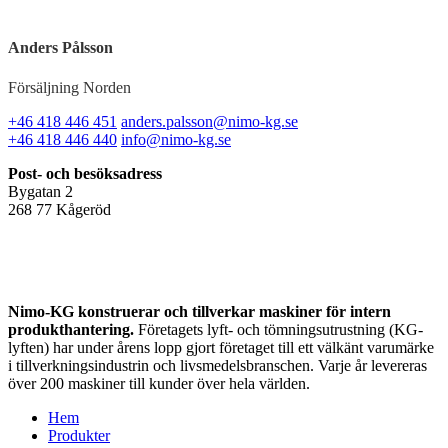
Anders Pålsson
Försäljning Norden
+46 418 446 451
anders.palsson@nimo-kg.se
+46 418 446 440
info@nimo-kg.se
Post- och besöksadress
Bygatan 2
268 77 Kågeröd
Nimo-KG konstruerar och tillverkar maskiner för intern
produkthantering.
Företagets lyft- och tömningsutrustning (KG-
lyften) har under årens lopp gjort företaget till ett välkänt varumärke
i tillverkningsindustrin och livsmedelsbranschen. Varje år levereras
över 200 maskiner till kunder över hela världen.
Hem
Produkter