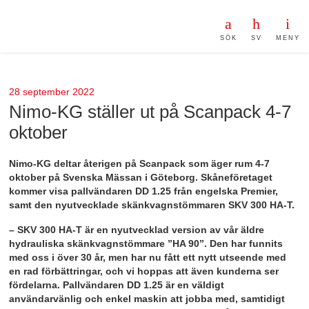
SÖK
SV
MENY
28 september 2022
Nimo-KG ställer ut på Scanpack 4-7
oktober
Nimo-KG deltar återigen på Scanpack som äger rum 4-7
oktober på Svenska Mässan i Göteborg. Skåneföretaget
kommer visa pallvändaren DD 1.25 från engelska Premier,
samt den nyutvecklade skänkvagnstömmaren SKV 300 HA-T.
– SKV 300 HA-T är en nyutvecklad version av vår äldre
hydrauliska skänkvagnstömmare ”HA 90”. Den har funnits
med oss i över 30 år, men har nu fått ett nytt utseende med
en rad förbättringar, och vi hoppas att även kunderna ser
fördelarna. Pallvändaren DD 1.25 är en väldigt
användarvänlig och enkel maskin att jobba med, samtidigt