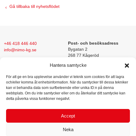
Gå tillbaka till nyhetsflödet
+46 418 446 440
Post- och besöksadress
Bygatan 2
info@nimo-kg.se
268 77 Kågeröd
Hantera samtycke
För att ge en bra upplevelse använder vi teknik som cookies för att lagra
och/eller komma åt enhetsinformation. När du samtycker till dessa tekniker
kan vi behandla data som surfbeteende eller unika ID:n på denna
webbplats. Om du inte samtycker eller om du återkallar ditt samtycke kan
detta påverka vissa funktioner negativt.
Nimo-KG konstruerar och tillverkar maskiner för intern
produkthantering.
Företagets lyft- och tömningsutrustning (KG-lyften)
Accept
har under årens lopp gjort företaget till ett välkänt varumärke i
tillverkningsindustrin och livsmedelsbranschen. Varje år levereras över
Neka
200 maskiner till kunder över hela världen.