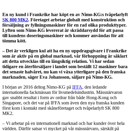
En ny kund i Frankrike har köpt en av Nimo-KG:s tvåpelarlyft
SK 800 MK2
. Företaget arbetar globalt med konstruktion och
försäljning av fyllningsmaskiner för en rad olika produkttyper.
Lyften som Nimo-KG levererat är skräddarsydd för att passa
till kundens doseringsmaskiner och kommer användas för att
tömma kött.
– Det är verkligen kul att ha en ny uppdragsgivare i Frankrike
som är aktiv på en global marknad, vår förhoppning är såklart
att detta utvecklas till en långsiktig relation. Vi har sedan
tidigare en återförsäljare i landet som beställt 12 maskiner bara
det senaste halvåret, nu kan vi växa ytterligare på den franska
marknaden, säger Eva Johansson, säljare på Nimo-KG.
I början av 2016 deltog Nimo-KG på
IFFA
, den ledande
internationella fackmässan för livsmedelsindustrin. Mässnärvaron
gav snabbt resultat i form av ordrar från både Hong-Kong och
Singapore, och det var på IFFA som även den nya franska kunden
först kom i kontakt med skåneföretaget och tvåpelarlyft SK 800
MK2.
– Vi arbetar på en internationell marknad och har kunder över hela
världen. Därför satsar vi mycket på vår mässnärvaro, särskilt på