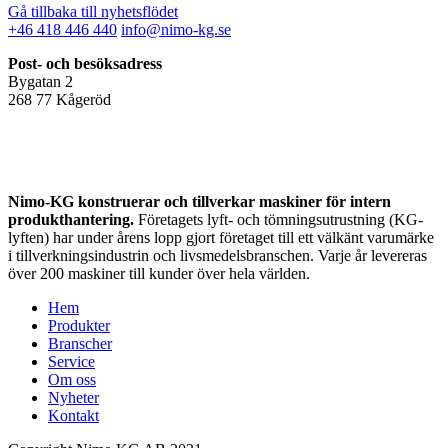
Gå tillbaka till nyhetsflödet
+46 418 446 440
info@nimo-kg.se
Post- och besöksadress
Bygatan 2
268 77 Kågeröd
Nimo-KG konstruerar och tillverkar maskiner för intern
produkthantering.
Företagets lyft- och tömningsutrustning (KG-
lyften) har under årens lopp gjort företaget till ett välkänt varumärke
i tillverkningsindustrin och livsmedelsbranschen. Varje år levereras
över 200 maskiner till kunder över hela världen.
Hem
Produkter
Branscher
Service
Om oss
Nyheter
Kontakt