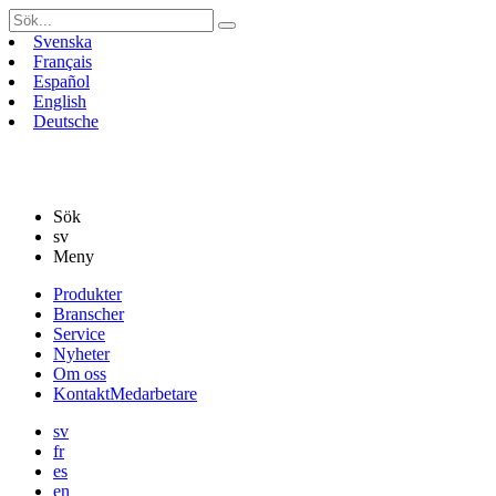
Sök
efter:
Svenska
Français
Español
English
Deutsche
Sök
sv
Meny
Gå
Produkter
vidare
Branscher
till
Service
innehåll
Nyheter
Om oss
Kontakt
Medarbetare
sv
fr
es
en