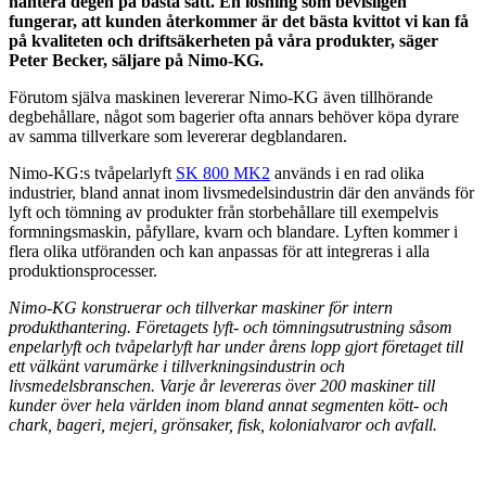
hantera degen på bästa sätt. En lösning som bevisligen
fungerar, att kunden återkommer är det bästa kvittot vi kan få
på kvaliteten och driftsäkerheten på våra produkter, säger
Peter Becker, säljare på Nimo-KG.
Förutom själva maskinen levererar Nimo-KG även tillhörande
degbehållare, något som bagerier ofta annars behöver köpa dyrare
av samma tillverkare som levererar degblandaren.
Nimo-KG:s tvåpelarlyft
SK 800 MK2
används i en rad olika
industrier, bland annat inom livsmedelsindustrin där den används för
lyft och tömning av produkter från storbehållare till exempelvis
formningsmaskin, påfyllare, kvarn och blandare. Lyften kommer i
flera olika utföranden och kan anpassas för att integreras i alla
produktionsprocesser.
Nimo-KG konstruerar och tillverkar maskiner för intern
produkthantering. Företagets lyft- och tömningsutrustning såsom
enpelarlyft och tvåpelarlyft har under årens lopp gjort företaget till
ett välkänt varumärke i tillverkningsindustrin och
livsmedelsbranschen. Varje år levereras över 200 maskiner till
kunder över hela världen inom bland annat segmenten kött- och
chark, bageri, mejeri, grönsaker, fisk, kolonialvaror och avfall.