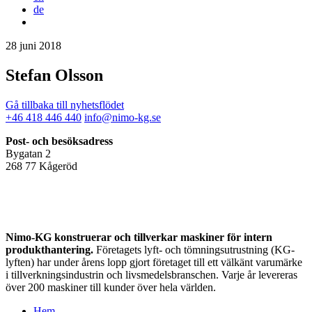
de
28 juni 2018
Stefan Olsson
Gå tillbaka till nyhetsflödet
+46 418 446 440
info@nimo-kg.se
Post- och besöksadress
Bygatan 2
268 77 Kågeröd
Nimo-KG konstruerar och tillverkar maskiner för intern
produkthantering.
Företagets lyft- och tömningsutrustning (KG-
lyften) har under årens lopp gjort företaget till ett välkänt varumärke
i tillverkningsindustrin och livsmedelsbranschen. Varje år levereras
över 200 maskiner till kunder över hela världen.
Hem