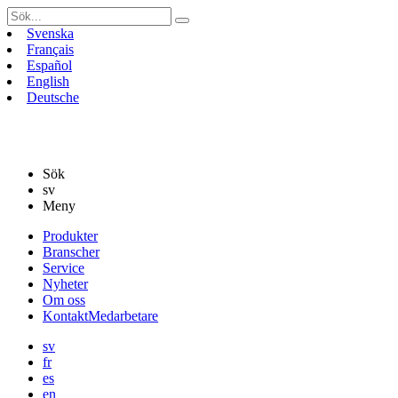
Sök
efter:
Svenska
Français
Español
English
Deutsche
Sök
sv
Meny
Gå
Produkter
vidare
Branscher
till
Service
innehåll
Nyheter
Om oss
Kontakt
Medarbetare
sv
fr
es
en