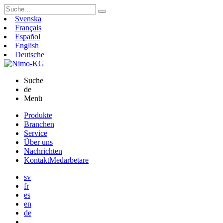
Suchen
nach:
Svenska
Français
Español
English
Deutsche
Suche
de
Menü
Skip
Produkte
to
Branchen
content
Service
Über uns
Nachrichten
Kontakt
Medarbetare
sv
fr
es
en
de