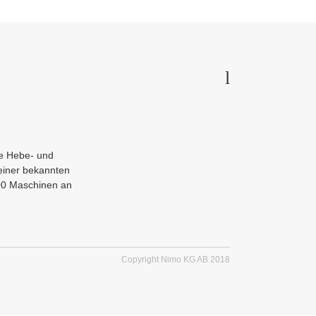
e Hebe- und
einer bekannten
200 Maschinen an
Copyright Nimo KG AB 2018