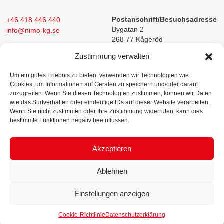
+46 418 446 440
Postanschrift/Besuchsadresse
Bygatan 2
info@nimo-kg.se
268 77 Kågeröd
Zustimmung verwalten
Um ein gutes Erlebnis zu bieten, verwenden wir Technologien wie
Cookies, um Informationen auf Geräten zu speichern und/oder darauf
zuzugreifen. Wenn Sie diesen Technologien zustimmen, können wir Daten
wie das Surfverhalten oder eindeutige IDs auf dieser Website verarbeiten.
Wenn Sie nicht zustimmen oder Ihre Zustimmung widerrufen, kann dies
bestimmte Funktionen negativ beeinflussen.
Die Nimo-KG entwickelt und fertigt Maschinen für das interne
Produktmanagement.
Die Hebe- und Entladevorrichtung (KG-lift) des
Unternehmens hat das Unternehmen im Laufe der Jahre zu einer
Akzeptieren
bekannten Marke in der Fertigungs- und Lebensmittelindustrie gemacht.
Jedes Jahr werden mehr als 200 Maschinen an Kunden auf der ganzen
Ablehnen
Welt geliefert.
Einstellungen anzeigen
Startseite
Produkte
Branchen
Service
Über uns
Kontakt
Cookie-Richtlinie
Datenschutzerklärung
Copyright Nimo KG AB 2019