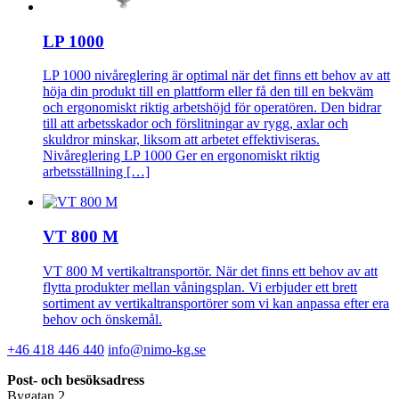
LP 1000
LP 1000 nivåreglering är optimal när det finns ett behov av att
höja din produkt till en plattform eller få den till en bekväm
och ergonomiskt riktig arbetshöjd för operatören. Den bidrar
till att arbetsskador och förslitningar av rygg, axlar och
skuldror minskar, liksom att arbetet effektiviseras.
Nivåreglering LP 1000 Ger en ergonomiskt riktig
arbetsställning […]
VT 800 M
VT 800 M vertikaltransportör. När det finns ett behov av att
flytta produkter mellan våningsplan. Vi erbjuder ett brett
sortiment av vertikaltransportörer som vi kan anpassa efter era
behov och önskemål.
+46 418 446 440
info@nimo-kg.se
Post- och besöksadress
Bygatan 2