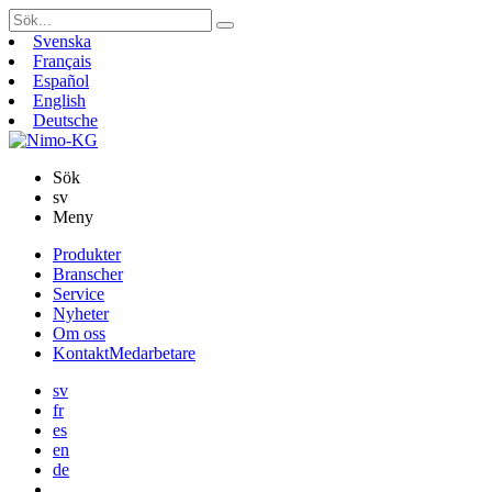
Sök
efter:
Svenska
Français
Español
English
Deutsche
Sök
sv
Meny
Gå
Produkter
vidare
Branscher
till
Service
innehåll
Nyheter
Om oss
Kontakt
Medarbetare
sv
fr
es
en
de