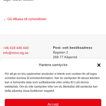
Gå tillbaka till nyhetsflödet
+46 418 446 440
Post- och besöksadress
Bygatan 2
info@nimo-kg.se
268 77 Kågeröd
Hantera samtycke
För att ge en bra upplevelse använder vi teknik som cookies för att lagra
och/eller komma åt enhetsinformation. När du samtycker till dessa tekniker
kan vi behandla data som surfbeteende eller unika ID:n på denna
webbplats. Om du inte samtycker eller om du återkallar ditt samtycke kan
detta påverka vissa funktioner negativt.
Nimo-KG konstruerar och tillverkar maskiner för intern
produkthantering.
Företagets lyft- och tömningsutrustning (KG-lyften)
Accept