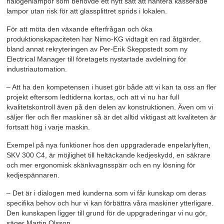
halogenlampor som behövde ett nytt sätt att hantera kasserade
lampor utan risk för att glassplittret sprids i lokalen.
För att möta den växande efterfrågan och öka
produktionskapaciteten har Nimo-KG vidtagit en rad åtgärder,
bland annat rekryteringen av Per-Erik Skeppstedt som ny
Electrical Manager till företagets nystartade avdelning för
industriautomation.
– Att ha den kompetensen i huset gör både att vi kan ta oss an fler
projekt eftersom ledtiderna kortas, och att vi nu har full
kvalitetskontroll även på den delen av konstruktionen. Även om vi
säljer fler och fler maskiner så är det alltid viktigast att kvaliteten är
fortsatt hög i varje maskin.
Exempel på nya funktioner hos den uppgraderade enpelarlyften,
SKV 300 C4, är möjlighet till heltäckande kedjeskydd, en säkrare
och mer ergonomisk skänkvagnsspärr och en ny lösning för
kedjespännaren.
– Det är i dialogen med kunderna som vi får kunskap om deras
specifika behov och hur vi kan förbättra våra maskiner ytterligare.
Den kunskapen ligger till grund för de uppgraderingar vi nu gör,
säger Martin Olsson.