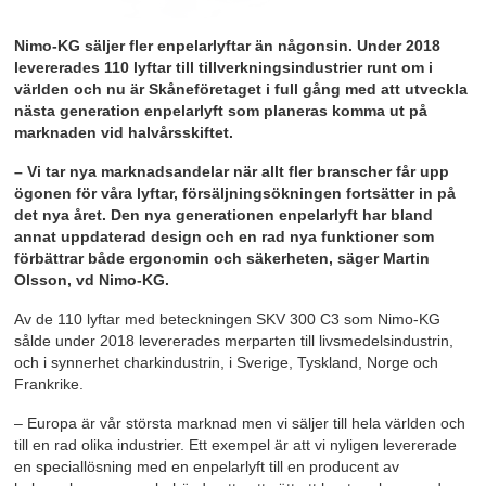
Nimo-KG säljer fler enpelarlyftar än någonsin. Under 2018
levererades 110 lyftar till tillverkningsindustrier runt om i
världen och nu är Skåneföretaget i full gång med att utveckla
nästa generation enpelarlyft som planeras komma ut på
marknaden vid halvårsskiftet.
– Vi tar nya marknadsandelar när allt fler branscher får upp
ögonen för våra lyftar, försäljningsökningen fortsätter in på
det nya året. Den nya generationen enpelarlyft har bland
annat uppdaterad design och en rad nya funktioner som
förbättrar både ergonomin och säkerheten, säger Martin
Olsson, vd Nimo-KG.
Av de 110 lyftar med beteckningen SKV 300 C3 som Nimo-KG
sålde under 2018 levererades merparten till livsmedelsindustrin,
och i synnerhet charkindustrin, i Sverige, Tyskland, Norge och
Frankrike.
– Europa är vår största marknad men vi säljer till hela världen och
till en rad olika industrier. Ett exempel är att vi nyligen levererade
en speciallösning med en enpelarlyft till en producent av